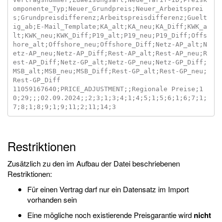
omponente_Typ;Neuer_Grundpreis;Neuer_Arbeitsprei
s;Grundpreisdifferenz;Arbeitspreisdifferenz;Guelt
ig_ab;E-Mail_Template;KA_alt;KA_neu;KA_Diff;KWK_a
lt;KWK_neu;KWK_Diff;P19_alt;P19_neu;P19_Diff;Offs
hore_alt;Offshore_neu;Offshore_Diff;Netz-AP_alt;N
etz-AP_neu;Netz-AP_Diff;Rest-AP_alt;Rest-AP_neu;R
est-AP_Diff;Netz-GP_alt;Netz-GP_neu;Netz-GP_Diff;
MSB_alt;MSB_neu;MSB_Diff;Rest-GP_alt;Rest-GP_neu;
Rest-GP_Diff

11059167640;PRICE_ADJUSTMENT;;Regionale Preise;1
0;29;;;02.09.2024;;2;3;1;3;4;1;4;5;1;5;6;1;6;7;1;
Restriktionen
Zusätzlich zu den im Aufbau der Datei beschriebenen
Restriktionen:
Für einen Vertrag darf nur ein Datensatz im Import
vorhanden sein
Eine mögliche noch existierende Preisgarantie wird
nicht