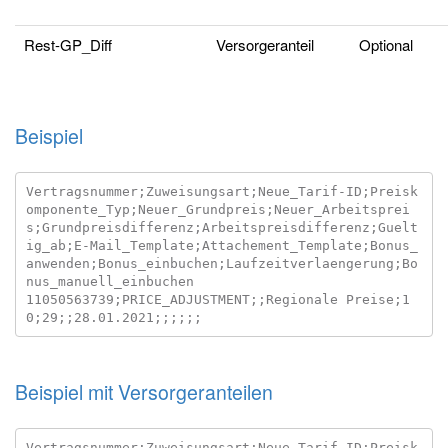
Rest-GP_Diff
Versorgeranteil
Optional
Beispiel
Vertragsnummer;Zuweisungsart;Neue_Tarif-ID;Preisk
omponente_Typ;Neuer_Grundpreis;Neuer_Arbeitsprei
s;Grundpreisdifferenz;Arbeitspreisdifferenz;Guelt
ig_ab;E-Mail_Template;Attachement_Template;Bonus_
anwenden;Bonus_einbuchen;Laufzeitverlaengerung;Bo
nus_manuell_einbuchen

11050563739;PRICE_ADJUSTMENT;;Regionale Preise;1
Beispiel mit Versorgeranteilen
Vertragsnummer;Zuweisungsart;Neue_Tarif-ID;Preisk