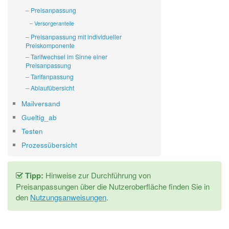
Preisanpassung
Versorgeranteile
Preisanpassung mit individueller
Preiskomponente
Tarifwechsel im Sinne einer
Preisanpassung
Tarifanpassung
Ablaufübersicht
Mailversand
Gueltig_ab
Testen
Prozessübersicht
Tipp:
Hinweise zur Durchführung von
Preisanpassungen über die Nutzeroberfläche finden Sie in
den
Nutzungsanweisungen
.